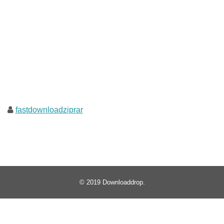
fastdownloadziprar
© 2019
Downloaddrop
.